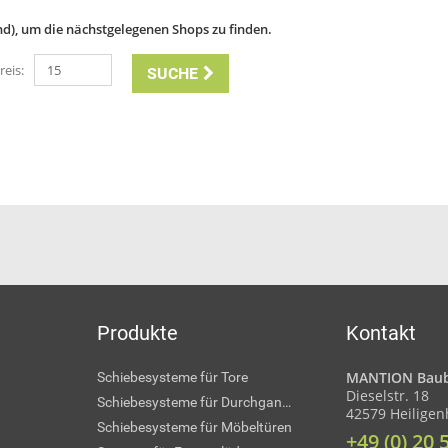
and), um die nächstgelegenen Shops zu finden.
eis:
SUCHE
Produkte
Kontakt
MANTION Baub
Schiebesysteme für Tore
Dieselstr. 18
Schiebesysteme für Durchgangstüren
42579 Heilige
Schiebesysteme für Möbeltüren
+49 (0) 20 