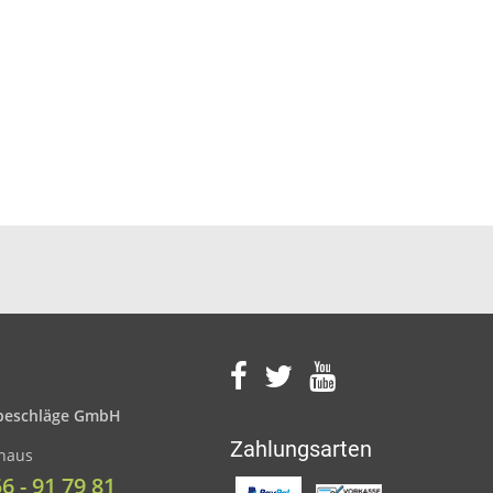
eschläge GmbH
Zahlungsarten
nhaus
56 - 91 79 81