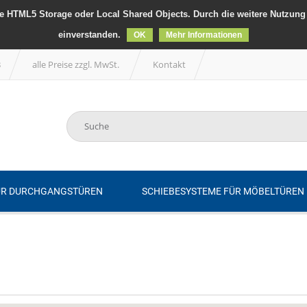
 HTML5 Storage oder Local Shared Objects. Durch die weitere Nutzung 
einverstanden.
OK
Mehr Informationen
B
alle Preise zzgl. MwSt.
Kontakt
ÜR DURCHGANGSTÜREN
SCHIEBESYSTEME FÜR MÖBELTÜREN