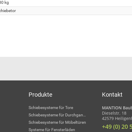
80 kg
chiebetor
Produkte
Kontakt
MANTION Baub
Schiebesysteme für Tore
Dieselstr. 18
Schiebesysteme für Durchgangstüren
42579 Heilige
Schiebesysteme für Möbeltüren
+49 (0) 20 
Systeme für Fensterläden