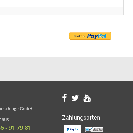
eschläge GmbH
Zahlungsarten
nhaus
56 - 91 79 81