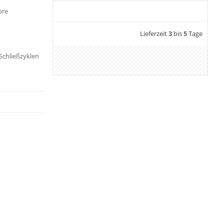
ore
Lieferzeit
3
bis
5
Tage
 Schließzyklen