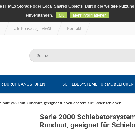
 HTML5 Storage oder Local Shared Objects. Durch die weitere Nutzung 
einverstanden.
OK
Mehr Informationen
B
alle Preise zzgl. MwSt.
Kontakt
ÜR DURCHGANGSTÜREN
SCHIEBESYSTEME FÜR MÖBELTÜREN
hlrolle Ø 80 mit Rundnut, geeignet für Schiebetore auf Bodenschienen
Serie 2000 Schiebetorsystem,
Rundnut, geeignet für Schie