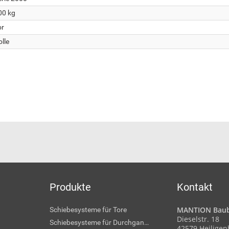
00 kg
or
lle
Produkte
Kontakt
MANTION Baub
Schiebesysteme für Tore
Dieselstr. 18
Schiebesysteme für Durchgangstüren
42579 Heilige