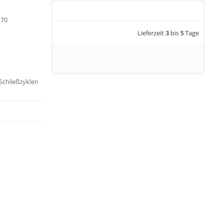
x70
Lieferzeit
3
bis
5
Tage
 Schließzyklen