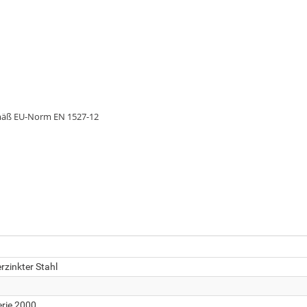
gemäß EU-Norm EN 1527-12
rzinkter Stahl
erie 2000