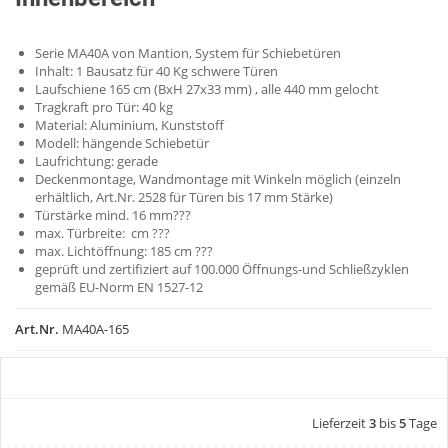
Serie MA40A von Mantion, System für Schiebetüren
Inhalt: 1 Bausatz für 40 Kg schwere Türen
Laufschiene 165 cm (BxH 27x33 mm) , alle 440 mm gelocht
Tragkraft pro Tür: 40 kg
Material: Aluminium, Kunststoff
Modell: hängende Schiebetür
Laufrichtung: gerade
Deckenmontage, Wandmontage mit Winkeln möglich (einzeln
erhältlich, Art.Nr. 2528 für Türen bis 17 mm Stärke)
Türstärke mind. 16 mm???
max. Türbreite: cm ???
max. Lichtöffnung: 185 cm ???
geprüft und zertifiziert auf 100.000 Öffnungs-und Schließzyklen
gemäß EU-Norm EN 1527-12
Art.Nr.
MA40A-165
Lieferzeit
3
bis
5
Tage