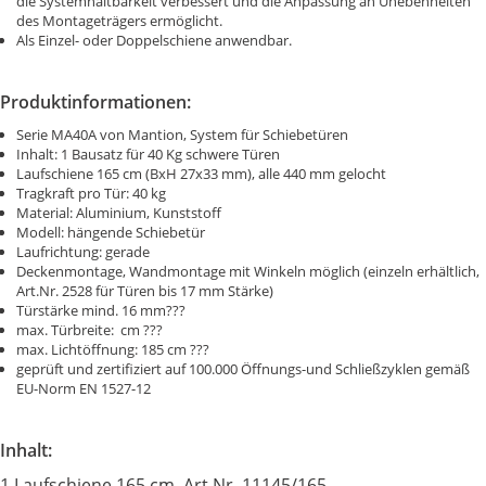
die Systemhaltbarkeit verbessert und die Anpassung an Unebenheiten
des Montageträgers ermöglicht.
Als Einzel- oder Doppelschiene anwendbar.
Produktinformationen:
Serie MA40A von Mantion, System für Schiebetüren
Inhalt: 1 Bausatz für 40 Kg schwere Türen
Laufschiene 165 cm (BxH 27x33 mm), alle 440 mm gelocht
Tragkraft pro Tür: 40 kg
Material: Aluminium, Kunststoff
Modell: hängende Schiebetür
Laufrichtung: gerade
Deckenmontage, Wandmontage mit Winkeln möglich (einzeln erhältlich,
Art.Nr. 2528 für Türen bis 17 mm Stärke)
Türstärke mind. 16 mm???
max. Türbreite: cm ???
max. Lichtöffnung: 185 cm ???
geprüft und zertifiziert auf 100.000 Öffnungs-und Schließzyklen gemäß
EU-Norm EN 1527-12
Inhalt:
1 Laufschiene 165 cm, Art.Nr. 11145/165