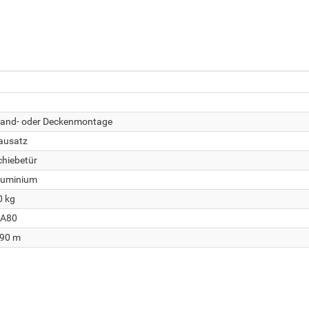
and- oder Deckenmontage
ausatz
chiebetür
luminium
0 kg
A80
,90 m