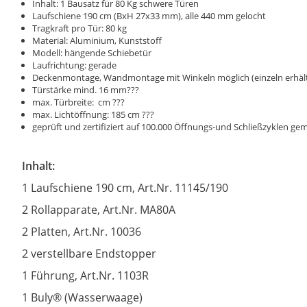
Inhalt: 1 Bausatz für 80 Kg schwere Türen
Laufschiene 190 cm (BxH 27x33 mm), alle 440 mm gelocht
Tragkraft pro Tür: 80 kg
Material: Aluminium, Kunststoff
Modell: hängende Schiebetür
Laufrichtung: gerade
Deckenmontage, Wandmontage mit Winkeln möglich (einzeln erhältli
Türstärke mind. 16 mm???
max. Türbreite: cm ???
max. Lichtöffnung: 185 cm ???
geprüft und zertifiziert auf 100.000 Öffnungs-und Schließzyklen 
Inhalt:
1 Laufschiene 190 cm, Art.Nr. 11145/190
2 Rollapparate, Art.Nr. MA80A
2 Platten, Art.Nr. 10036
2 verstellbare Endstopper
1 Führung, Art.Nr. 1103R
1 Buly® (Wasserwaage)