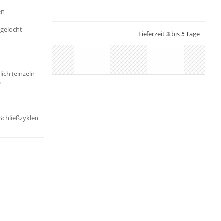
en
 gelocht
Lieferzeit
3
bis
5
Tage
ch (einzeln
)
 Schließzyklen