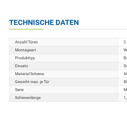
TECHNISCHE DATEN
Anzahl Türen
2
Montageart
W
Produkttyp
B
Einsatz
S
Material Schiene
A
Gewicht max. je Tür
8
Serie
M
Schienenlänge
1