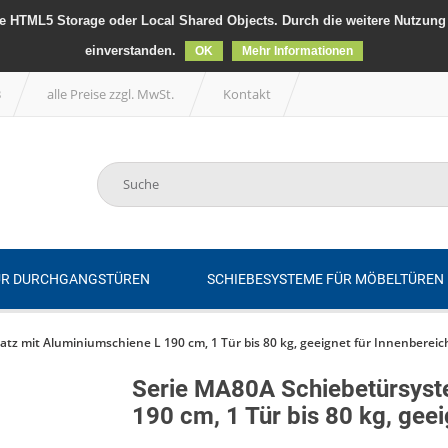
 HTML5 Storage oder Local Shared Objects. Durch die weitere Nutzung 
einverstanden.
OK
Mehr Informationen
B
alle Preise zzgl. MwSt.
Kontakt
ÜR DURCHGANGSTÜREN
SCHIEBESYSTEME FÜR MÖBELTÜREN
tz mit Aluminiumschiene L 190 cm, 1 Tür bis 80 kg, geeignet für Innenbereic
Serie MA80A Schiebetürsyst
190 cm, 1 Tür bis 80 kg, geei