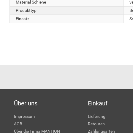
Material Schiene
ve
Produkttyp
B
Einsatz
S
Über uns
Einkauf
Impressum
Lieferung
AGB
Retouren
Über die Firma MANTION
Zahlungsarten