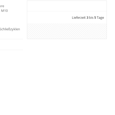
ore
g, M10
Lieferzeit
3
bis
5
Tage
 Schließzyklen