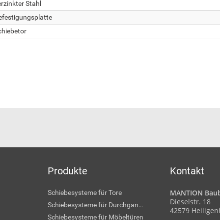
rzinkter Stahl
efestigungsplatte
chiebetor
Produkte
Kontakt
MANTION Baub
Schiebesysteme für Tore
Dieselstr. 18
Schiebesysteme für Durchgangstüren
42579 Heilige
Schiebesysteme für Möbeltüren