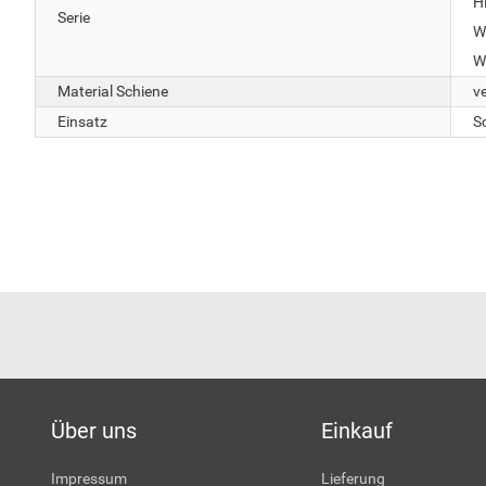
H
Serie
W
W
Material Schiene
ve
Einsatz
S
Über uns
Einkauf
Impressum
Lieferung