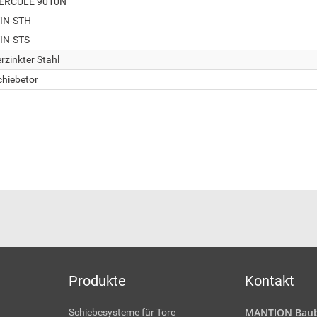
ERCULE 9010N
IN-STH
IN-STS
rzinkter Stahl
chiebetor
Produkte
Kontakt
MANTION Baub
Schiebesysteme für Tore