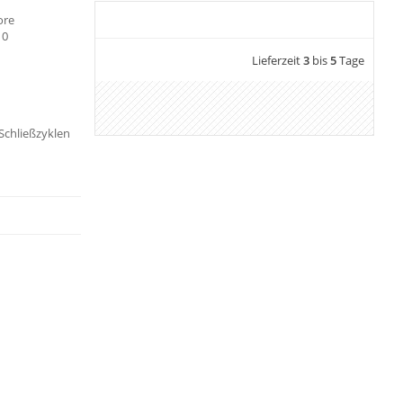
ore
10
Lieferzeit
3
bis
5
Tage
 Schließzyklen