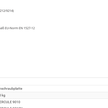
9212/9214)
gemäß EU-Norm EN 1527-12
nschraubplatte
0 kg
ERCULE 9010