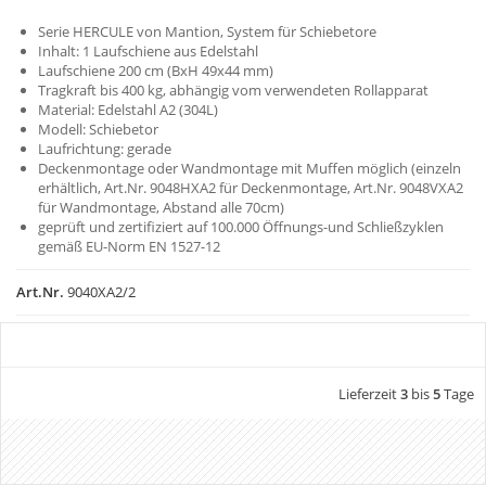
Serie HERCULE von Mantion, System für Schiebetore
Inhalt: 1 Laufschiene aus Edelstahl
Laufschiene 200 cm (BxH 49x44 mm)
Tragkraft bis 400 kg, abhängig vom verwendeten Rollapparat
Material: Edelstahl A2 (304L)
Modell: Schiebetor
Laufrichtung: gerade
Deckenmontage oder Wandmontage mit Muffen möglich (einzeln
erhältlich, Art.Nr. 9048HXA2 für Deckenmontage, Art.Nr. 9048VXA2
für Wandmontage, Abstand alle 70cm)
geprüft und zertifiziert auf 100.000 Öffnungs-und Schließzyklen
gemäß EU-Norm EN 1527-12
Art.Nr.
9040XA2/2
Lieferzeit
3
bis
5
Tage