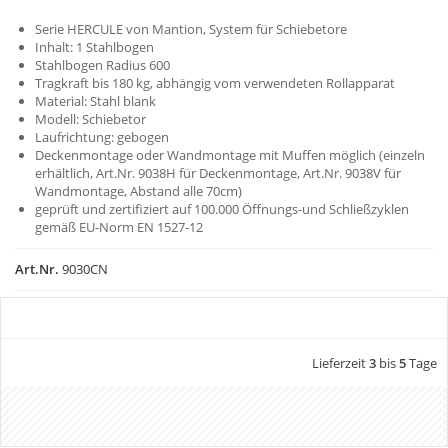
Serie HERCULE von Mantion, System für Schiebetore
Inhalt: 1 Stahlbogen
Stahlbogen Radius 600
Tragkraft bis 180 kg, abhängig vom verwendeten Rollapparat
Material: Stahl blank
Modell: Schiebetor
Laufrichtung: gebogen
Deckenmontage oder Wandmontage mit Muffen möglich (einzeln
erhältlich, Art.Nr. 9038H für Deckenmontage, Art.Nr. 9038V für
Wandmontage, Abstand alle 70cm)
geprüft und zertifiziert auf 100.000 Öffnungs-und Schließzyklen
gemäß EU-Norm EN 1527-12
Art.Nr.
9030CN
Lieferzeit
3
bis
5
Tage