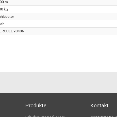
,00 m
00 kg
chiebetor
tahl
ERCULE 9040N
Produkte
Kontakt