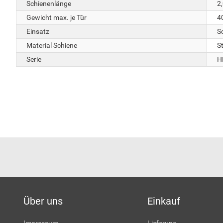
Schienenlänge
2
Gewicht max. je Tür
4
Einsatz
S
Material Schiene
S
Serie
H
Über uns
Einkauf