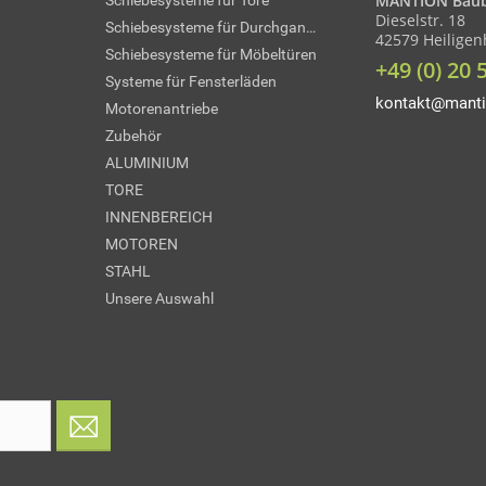
MANTION Baub
Schiebesysteme für Tore
Dieselstr. 18
Schiebesysteme für Durchgangstüren
42579 Heilige
Schiebesysteme für Möbeltüren
+49 (0) 20 
Systeme für Fensterläden
kontakt@manti
Motorenantriebe
Zubehör
ALUMINIUM
TORE
INNENBEREICH
MOTOREN
STAHL
Unsere Auswahl