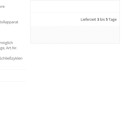
ore
Lieferzeit
3
bis
5
Tage
Rollapparat
möglich
ge, Art.Nr.
 Schließzyklen