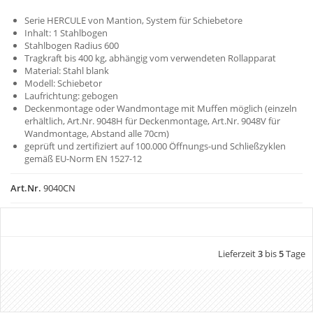
Serie HERCULE von Mantion, System für Schiebetore
Inhalt: 1 Stahlbogen
Stahlbogen Radius 600
Tragkraft bis 400 kg, abhängig vom verwendeten Rollapparat
Material: Stahl blank
Modell: Schiebetor
Laufrichtung: gebogen
Deckenmontage oder Wandmontage mit Muffen möglich (einzeln
erhältlich, Art.Nr. 9048H für Deckenmontage, Art.Nr. 9048V für
Wandmontage, Abstand alle 70cm)
geprüft und zertifiziert auf 100.000 Öffnungs-und Schließzyklen
gemäß EU-Norm EN 1527-12
Art.Nr.
9040CN
Lieferzeit
3
bis
5
Tage