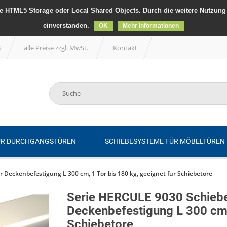
 HTML5 Storage oder Local Shared Objects. Durch die weitere Nutzung 
einverstanden.
OK
Mehr Informationen
B
alle Preise zzgl. MwSt.
Kontakt
ÜR DURCHGANGSTÜREN
SCHIEBESYSTEME FÜR MÖBELTÜREN
 Deckenbefestigung L 300 cm, 1 Tor bis 180 kg, geeignet für Schiebetore
Serie HERCULE 9030 Schiebe
Deckenbefestigung L 300 cm, 
Schiebetore