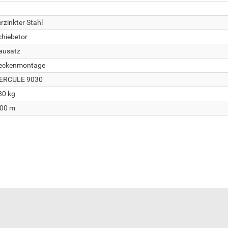
rzinkter Stahl
chiebetor
ausatz
eckenmontage
ERCULE 9030
80 kg
,00 m