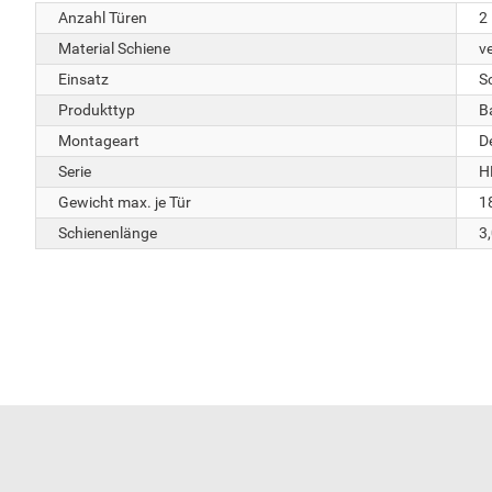
Anzahl Türen
2
Material Schiene
ve
Einsatz
S
Produkttyp
B
Montageart
D
Serie
H
Gewicht max. je Tür
1
Schienenlänge
3