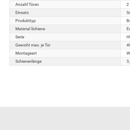
Anzahl Türen
2
Einsatz
S
Produkttyp
B
Material Schiene
E
Serie
H
Gewicht max. je Tür
4
Montageart
W
Schienenlänge
3