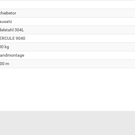
chiebetor
ausatz
delstahl 304L
ERCULE 9040
00 kg
andmontage
,00 m