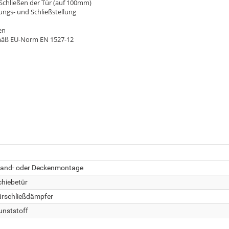
Schließen der Tür (auf 100mm)
fnungs- und Schließstellung
en
gemäß EU-Norm EN 1527-12
and- oder Deckenmontage
chiebetür
ürschließdämpfer
unststoff