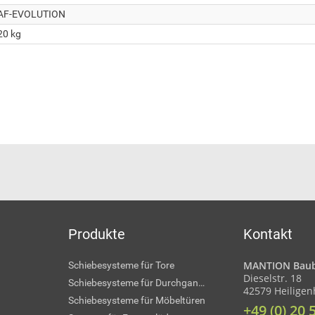
AF-EVOLUTION
20 kg
Produkte
Kontakt
MANTION Baub
Schiebesysteme für Tore
Dieselstr. 18
Schiebesysteme für Durchgangstüren
42579 Heilige
Schiebesysteme für Möbeltüren
+49 (0) 20 