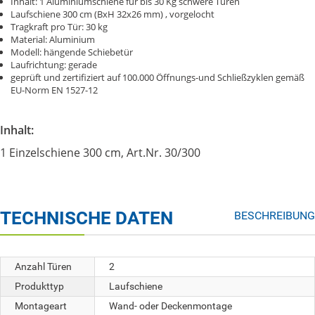
Inhalt: 1 Aluminiumschiene für bis 30 Kg schwere Türen
Laufschiene 300 cm (BxH 32x26 mm) , vorgelocht
Tragkraft pro Tür: 30 kg
Material: Aluminium
Modell: hängende Schiebetür
Laufrichtung: gerade
geprüft und zertifiziert auf 100.000 Öffnungs-und Schließzyklen gemäß
EU-Norm EN 1527-12
Inhalt:
1 Einzelschiene 300 cm, Art.Nr. 30/300
TECHNISCHE DATEN
BESCHREIBUNG
Anzahl Türen
2
Produkttyp
Laufschiene
Montageart
Wand- oder Deckenmontage